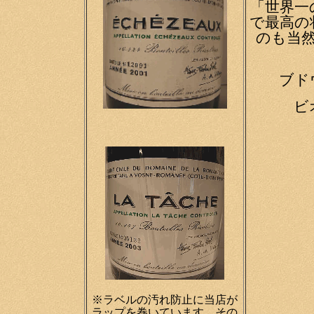
「世界一
で最高の
のも当
ブド
ビ
※ラベルの汚れ防止に当店が
ラップを巻いています。その