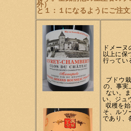
外）
と１：１になるようにご注文
ドメーヌ
以上に保
行ってい
ブドウ
の、事実
ない。
い、ジュ
収穫を
そ、ルソ
であり、