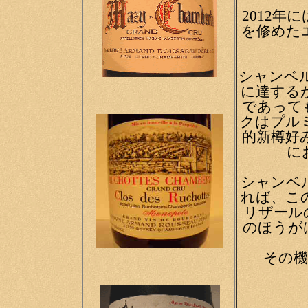
2012
を修めた
シャンベ
に達する
であって
クはプルミ
的新樽好
に
シャンベ
れば、こ
リザール
のほうが
その機