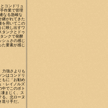
フとコンドリュ
て手作業で管理
に連なる急峻な
け継がれてきた
種を用いてこの
うに映し出すワ
スタンクとドゥ
タンクで発酵
ッシュさの感じ
った要素が感じ
り、力強さよりも
ソンはコンドリ
ともに「お勧め
ュ・レイノルズ
の中でこのボト
は凄まじく、ス
する。北ローヌ
き造り手だ。