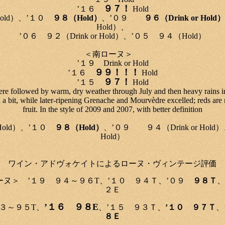
９７！
’１６
Hold
 Hold）、’１０
９８（Hold）
、’０９
９６（Drink or Hold）
Hold）、
’０６ ９２（Drink or Hold）、’０５ ９４（Hold）
＜南ローヌ＞
’１９ Drink or Hold
９９！！！
’１６
Hold
９７！
’１５
Hold
ere followed by warm, dry weather through July and then heavy rains i
a bit, while later-ripening Grenache and Mourvèdre excelled; reds are r
fruit. In the style of 2009 and 2007, with better definition
 Hold）、’１０
９８（Hold）
、’０９ ９４（Drink or Hold）
Hold）
ワイン・アドヴォケイトによるローヌ・ヴィンテージ評価
９ ９４～９６T、’１０ ９４Ｔ、’０９
９８Ｔ
、
２Ｅ
’１６ ９８E
３～９５T、
、’１５ ９３Ｔ、
’１０ ９７Ｔ
、
８Ｅ