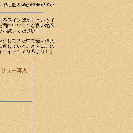
すでに飲み頃の場合が多い
れるワインばかりというイ
た面白いワインが多い地区
ひお試しください！
ングしてきた中で最も偉大
に達している。さらにこの
ォケイト１７９号より）』
ドリュー再入