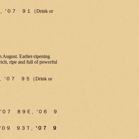
、’０７ ９１（Drink or
n August. Earlier-ripening
ich, ripe and full of powerful
、’０７ ９５（Drink or
’０７ ８９Ｅ、’０６ ９
’０９ ９３Ｔ、
’０７ ９