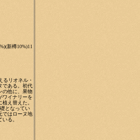
(新樽10%)11
えるリオネル・
ヌである。初代
ンの他に、果物
がワイナリーを
に植え替えた。
の礎となってい
元ではローヌ地
ている。