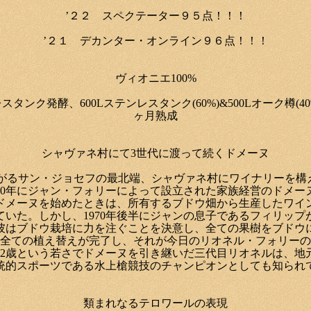
’２２ スペクテーター９５点！！！
’２１ デカンター・オンライン９６点！！！
ヴィオニエ100%
レスタンク発酵、600Lステンレスタンク(60%)&500Lオーク樽(40%)
ヶ月熟成
シャヴァネ村にて3世代に渡って続くドメーヌ
に広がるサン・ジョセフの最北端、シャヴァネ村にワイナリーを構
950年にジャン・フォリーによって設立された家族経営のドメー
ドメーヌを始めたときは、所有するブドウ畑から生産したワイ
ていた。しかし、1970年後半にジャンの息子であるフィリップ
彼はブドウ栽培に力を注ぐことを決意し、全ての果樹をブドウ
には全ての植え替えが完了し、それが今日のリオネル・フォリー
年に22歳という若さでドメーヌを引き継いだ三代目リオネルは、地
統的スポーツである水上槍競技のチャンピオンとしても知られ
類まれなるテロワールの表現