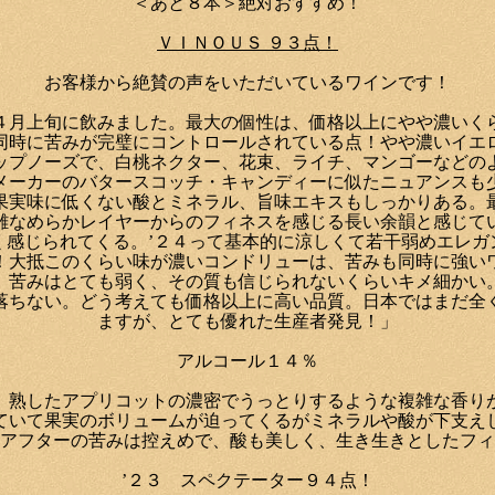
＜あと８本＞絶対おすすめ！
ＶＩＮＯＵＳ ９３点！
お客様から絶賛の声をいただいているワインです！
４月上旬に飲みました。最大の個性は、価格以上にやや濃いく
同時に苦みが完璧にコントロールされている点！やや濃いイエ
ップノーズで、白桃ネクター、花束、ライチ、マンゴーなどの
メーカーのバタースコッチ・キャンディーに似たニュアンスも
果実味に低くない酸とミネラル、旨味エキスもしっかりある。
雑なめらかレイヤーからのフィネスを感じる長い余韻と感じて
く感じられてくる。’２４って基本的に涼しくて若干弱めエレガ
！大抵このくらい味が濃いコンドリューは、苦みも同時に強い
、苦みはとても弱く、その質も信じられないくらいキメ細かい
落ちない。どう考えても価格以上に高い品質。日本ではまだ全
ますが、とても優れた生産者発見！」
アルコール１４％
、熟したアプリコットの濃密でうっとりするような複雑な香り
ていて果実のボリュームが迫ってくるがミネラルや酸が下支え
アフターの苦みは控えめで、酸も美しく、生き生きとしたフィ
’２３ スペクテーター９４点！