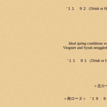
’１１ ９２（Drink or
Ideal spring conditions w
Viognier and Syrah struggled 
’１１ ９１（Drink or
＜北ローヌ＞ ’１
＜南ローヌ＞ ’１９ ９