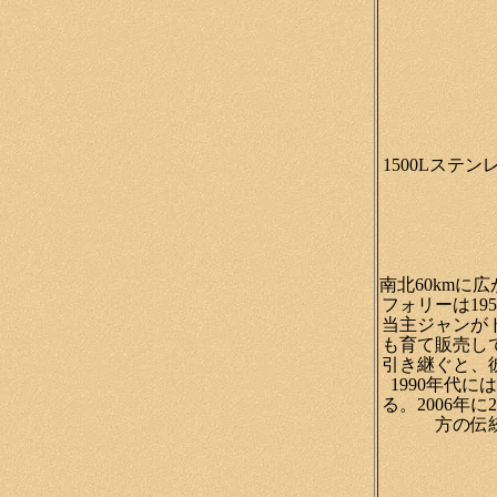
1500Lステン
南北60km
フォリーは1
当主ジャンが
も育て販売し
引き継ぐと、
1990年代
る。2006
方の伝