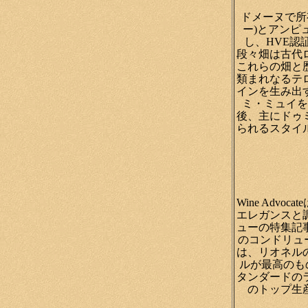
ドメーヌで所
ー)とアンピ
し、HVE認
段々畑は古代
これらの畑と
類まれなるテ
インを生み出
ミ・ミュイを
後、主にドゥ
られるスタイ
Wine Ad
エレガンスと
ューの特集記
のコンドリュ
は、リオネル
ルが最高のも
タンダードの
のトップ生