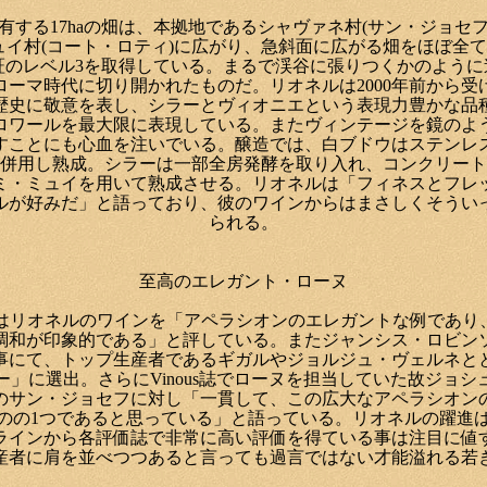
有する17haの畑は、本拠地であるシャヴァネ村(サン・ジョセ
ュイ村(コート・ロティ)に広がり、急斜面に広がる畑をほぼ全
証のレベル3を取得している。まるで渓谷に張りつくかのよう
ローマ時代に切り開かれたものだ。リオネルは2000年前から受
歴史に敬意を表し、シラーとヴィオニエという表現力豊かな品
ロワールを最大限に表現している。またヴィンテージを鏡のよ
すことにも心血を注いでいる。醸造では、白ブドウはステンレ
併用し熟成。シラーは一部全房発酵を取り入れ、コンクリート
ミ・ミュイを用いて熟成させる。リオネルは「フィネスとフレ
ルが好みだ」と語っており、彼のワインからはまさしくそうい
られる。
至高のエレガント・ローヌ
vocateはリオネルのワインを「アペラシオンのエレガントな例であ
調和が印象的である」と評している。またジャンシス・ロビン
事にて、トップ生産者であるギガルやジョルジュ・ヴェルネと
ー」に選出。さらにVinous誌でローヌを担当していた故ジョシ
のサン・ジョセフに対し「一貫して、この広大なアペラシオン
のの1つであると思っている」と語っている。リオネルの躍進
ラインから各評価誌で非常に高い評価を得ている事は注目に値
産者に肩を並べつつあると言っても過言ではない才能溢れる若