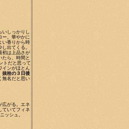
らいしっかりし
ロー。華やかに
よい香りから時
少し出てくる。
最初は上品さが
いたら、時間と
ントだと思って
ワインがほとん
。
抜栓の３日後
く無名だと思い
が広がる。エネ
していてフィネ
ニッシュ。