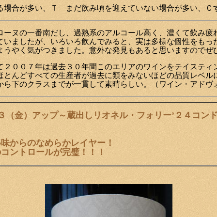
る場合が多い、Ｔ まだ飲み頃を迎えていない場合が多い、Ｃ
ローヌの一番南だし、過熟系のアルコール高く、濃くて飲み疲
ていましたが、いろいろ飲んでみると、実は多様な個性をもっ
ようやく気がつきました。意外な発見もあると思いますのでぜ
て２００７年は過去３０年間このエリアのワインをテイスティ
ほとんどすべての生産者が過去に類をみないほどの品質レベル
から下のクラスまでが一貫して素晴らしい。（ワイン・アドヴ
/３（金）アップ～蔵出しリオネル・フォリー’２４コン
い味からのなめらかレイヤー！
のコントロールが完璧！！！