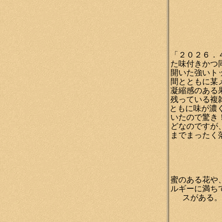
「２０２６．
た味付きかつ
開いた強いト
間とともに某
凝縮感のある
残っている複
ともに味が濃
いたので驚き
どなのですが
までまったく
蜜のある花や
ルギーに満ち
スがある。