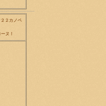
’２２カノペ
ローヌ！