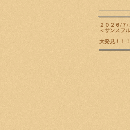
２０２６/７
＜サンスフ
大発見！！