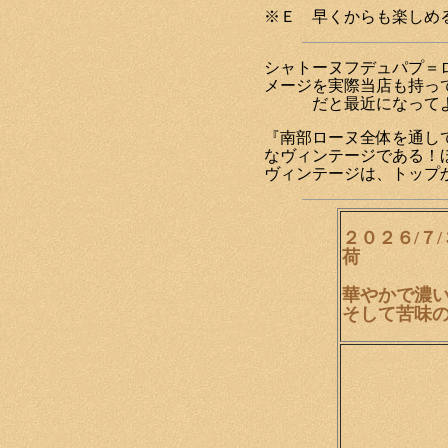
※Ｅ 早くからも楽しめ
シャトーヌフデュパプ＝
メージを実際当店も持っ
だと最近になって
『南部ローヌ全体を通し
なヴィンテージである！
ヴィンテージは、トップ
２０２６/７
荷
華やかで濃
そして苦味