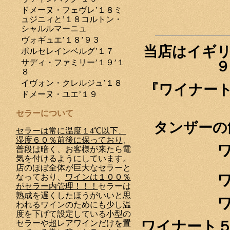
ドメーヌ・フェヴレ’１８ミ
ュジニィと’１８コルトン・
シャルルマーニュ
ヴォギュエ’１８’９３
当店はイギリ
ポルセレインベルグ’１７
サディ・ファミリー’１９’１
９
８
イヴォン・クレルジュ’１８
『ワイナート
ドメーヌ・ユエ’１９
セラーについて
タンザーの
セラーは常に温度１4℃以下、
湿度６０％前後に保っており
、
普段は暗く、お客様が来たら電
気を付けるようにしています。
店のほぼ全体が巨大なセラーと
なっており、
ワインは１００％
がセラー内管理！！！
セラーは
熟成を遅くしたほうがいいと思
われるワインのためにも少し温
度を下げて設定している小型の
ワイナート
セラーや超レアワインだけを置