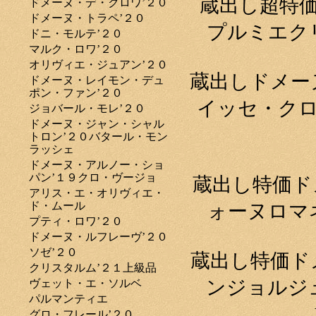
蔵出し超特
ドメーヌ・デ・クロワ’２０
ドメーヌ・トラペ’２０
プルミエク
ドニ・モルテ’２０
マルク・ロワ’２０
オリヴィエ・ジュアン’２０
蔵出しドメー
ドメーヌ・レイモン・デュ
ポン・ファン’２０
イッセ・クロ
ジョバール・モレ’２０
ドメーヌ・ジャン・シャル
トロン’２０バタール・モン
ラッシェ
ドメーヌ・アルノー・ショ
パン’１９クロ・ヴージョ
蔵出し特価ド
アリス・エ・オリヴィエ・
ド・ムール
ォーヌロマ
プティ・ロワ’２０
ドメーヌ・ルフレーヴ’２０
ソゼ’２０
蔵出し特価ド
クリスタルム’２１上級品
ンジョルジ
ヴェット・エ・ソルベ
パルマンティエ
グロ・フレール’２０