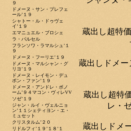
９
ドメーヌ・サン・プレフェ
ール’１９
シャトー・ル・ドゥヴェ
イ’１９
蔵出し超特価
エマニュエル・ブロシェ
ラ・パルセル
フランソワ・ラマルシュ’１
９
ドメーヌ・フーリエ’１９
蔵出しドメー
ドメーヌ・マルシャン・グ
リヨ’１９
ドメーヌ・レイモン・デュ
ポン・ファン’１９
ドメーヌ・アンドレ・ボノ
ーム’９４マコン・ヴィレVV
蔵出し超特
ソゼ’１９
レ・ゼ
ジャン・ルイ・ヴェルニョ
ン’１１シェティヨン・エ・
ミュセット
クリスタルム’２０
蔵出しドメ
リドルフィ’１９’１８’１