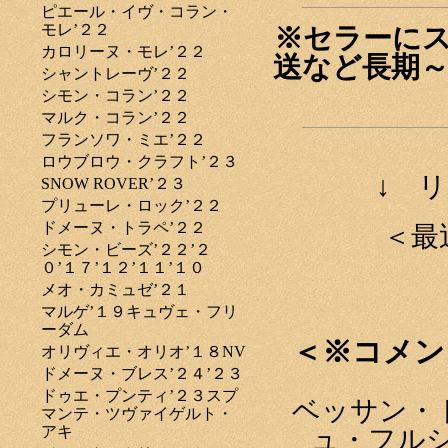
ピエール・イヴ・コラン・
モレ’２２
※セラーに
カロリーヌ・モレ’２２
送など長期
シャントレーヴ’２２
シモン・コラン’２２
マルク・コラン’２２
フランソワ・ミエ’２２
ロウブロウ・クラフト’２３
↓ 
SNOW ROVER’２３
プリューレ・ロック’２２
ドメーヌ・トラペ’２２
＜最
シモン・ビーズ’２２’２
０’１７’１２’１１’１０
メオ・カミュゼ’２１
マルゲ’１９キュヴェ・フリ
ーダム
＜※コメン
オリヴィエ・オリオ’１８NV
ドメーヌ・ブレス’２４’２３
ドゥエ・プンティ’２３スプ
ベッサン・
マンテ・ツヴァイゲルト・
アキ
ュ・フルシ