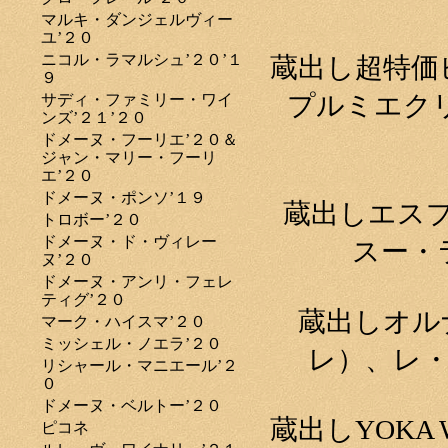
マルキ・ダンジェルヴィー
ユ’２０
ニコル・ラマルシュ’２０’１
蔵出し超特価
９
プルミエク
サディ・ファミリー・ワイ
ンズ’２１’２０
ドメーヌ・フーリエ’２０＆
ジャン・マリー・フーリ
エ’２０
ドメーヌ・ポンソ’１９
蔵出しエス
トロボー’２０
ドメーヌ・ド・ヴィレー
スー・
ヌ’２０
ドメーヌ・アンリ・フェレ
ティグ’２０
蔵出しオル
マーク・ハイスマ’２０
ミッシェル・ノエラ’２０
レ）、レ・
リシャール・マニエール’２
０
ドメーヌ・ベルトー’２０
蔵出しYOKA
ピコネ