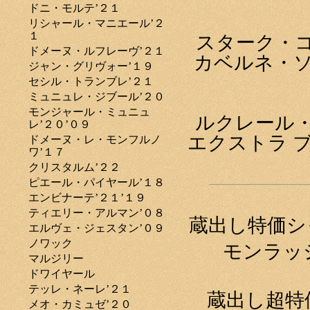
ドニ・モルテ’２１
リシャール・マニエール’２
１
スターク・
ドメーヌ・ルフレーヴ’２１
カベルネ・ソ
ジャン・グリヴォー’１９
セシル・トランブレ’２１
ミュニュレ・ジブール’２０
モンジャール・ミュニュ
ルクレール
レ’２０’０９
エクストラ 
ドメーヌ・レ・モンフルノ
ワ’１７
クリスタルム’２２
ピエール・パイヤール’１８
エンビナーテ’２１’１９
ティエリー・アルマン’０８
蔵出し特価シ
エルヴェ・ジェスタン’０９
ノワック
モンラッ
マルジリー
ドワイヤール
テッレ・ネーレ’２１
蔵出し超特
メオ・カミュゼ’２０