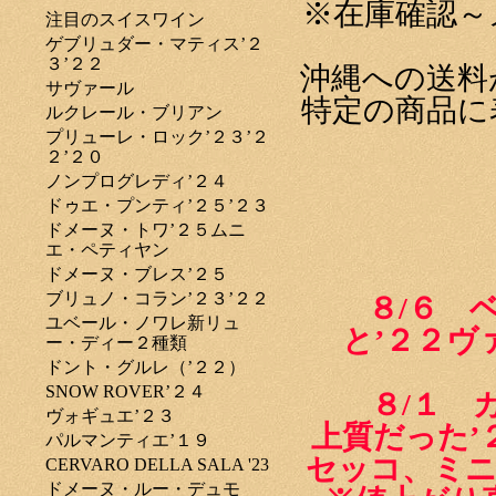
※在庫確認～
注目のスイスワイン
ゲブリュダー・マティス’２
３’２２
沖縄への送料
サヴァール
特定の商品に
ルクレール・ブリアン
プリューレ・ロック’２３’２
２’２０
ノンプログレディ’２４
ドゥエ・プンティ’２５’２３
ドメーヌ・トワ’２５ムニ
エ・ペティヤン
ドメーヌ・ブレス’２５
ブリュノ・コラン’２３’２２
８/６ ベ
ユベール・ノワレ新リュ
と’２２ヴ
ー・ディー２種類
ドント・グルレ（’２２）
SNOW ROVER’２４
８/１ カ
ヴォギュエ’２３
上質だった’
パルマンティエ’１９
セッコ、ミニ
CERVARO DELLA SALA '23
ドメーヌ・ルー・デュモ