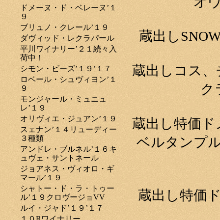
オ
ドメーヌ・ド・ベレーヌ’１
９
ブリュノ・クレール’１９
蔵出しSNOW 
ダヴィッド・レクラパール
平川ワイナリー’２１続々入
荷中！
蔵出しコス、
シモン・ビーズ’１９’１７
ロベール・シュヴィヨン’１
ク
９
モンジャール・ミュニュ
レ’１９
オリヴィエ・ジュアン’１９
蔵出し特価ド
スェナン’１４リューディー
３種類
ベルタンプル
アンドレ・ブルネル’１６キ
ュヴェ・サントネール
ジョアネス・ヴィオロ・ギ
マール’１９
シャトー・ド・ラ・トゥー
蔵出し特価ド
ル’１９クロヴージョVV
ルイ・ジャド’１９’１７
１０Rワイナリー