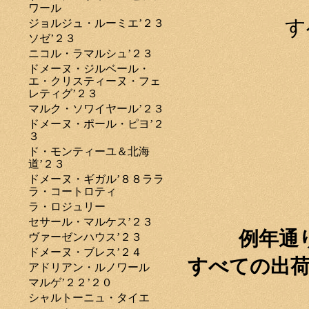
ワール
す
ジョルジュ・ルーミエ’２３
ソゼ’２３
ニコル・ラマルシュ’２３
ドメーヌ・ジルベール・
エ・クリスティーヌ・フェ
レティグ’２３
マルク・ソワイヤール’２３
ドメーヌ・ポール・ピヨ’２
３
ド・モンティーユ＆北海
道’２３
ドメーヌ・ギガル’８８ララ
ラ・コートロティ
ラ・ロジュリー
セサール・マルケス’２３
例年通
ヴァーゼンハウス’２３
ドメーヌ・ブレス’２４
すべての出
アドリアン・ルノワール
マルゲ’２２’２０
シャルトーニュ・タイエ