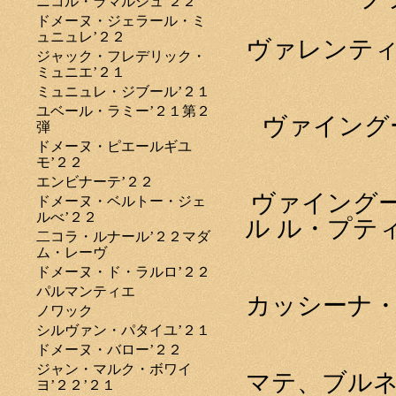
ニコル・ラマルシュ’２２
ドメーヌ・ジェラール・ミ
ュニュレ’２２
ヴァレンティ
ジャック・フレデリック・
ミュニエ’２１
ミュニュレ・ジブール’２１
ユベール・ラミー’２１第２
ヴァイング
弾
ドメーヌ・ピエールギユ
モ’２２
エンビナーテ’２２
ヴァイング
ドメーヌ・ベルトー・ジェ
ルべ’２２
ル ル・プテ
二コラ・ルナール’２２マダ
ム・レーヴ
ドメーヌ・ド・ラルロ’２２
パルマンティエ
カッシーナ・
ノワック
シルヴァン・パタイユ’２１
ドメーヌ・バロー’２２
ジャン・マルク・ボワイ
マテ、ブルネ
ヨ’２２’２１