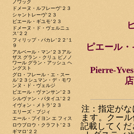
ノワック
ドメーヌ・ルフレーヴ’２３
シャントレーヴ’２３
ピエール・ギユモ’２３
ドメーヌ・ド・ヴェルニュ
ス’２２
フィリップ・パカレ’２２’１
ピエール・
９
アルベール・マン’２３アル
ザス グラン・クリュ ピノノ
ワール グラン・アッシュ ヘ
Pierre-Yv
ングスト
グロ・フレール・エ・スー
店
ル’２３シュマン・デ・モワ
ンヌ・ド・ヴェルジ
ピエール・ヴァンサン’２３
シルヴァン・パタイユ’２２
イヴォン・メトラ’２３
注：指定がな
エリーズ・ブジィ
ます。クール
エール・プイヨン エ フィス
記載してくだ
ロウブロウ・クラフト’２３
ギマロ’２２