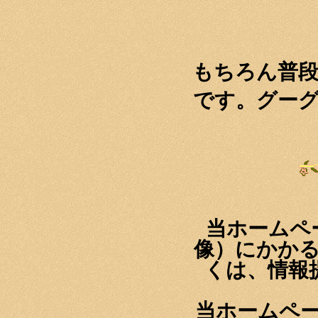
もちろん普
です。グー
当ホームペ
像）にかか
くは、情報
当ホームペ