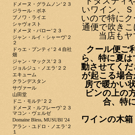
トダスティ
ドメーヌ・グラムノン’２３
いワイン、Ｓ
ジラール・ボネ
いので特にク
ブノワ・ライエ
シャヴォスト
通便で吹きこ
ドメーヌ・バロー’２３
当店もヤ
ジャン・ルイ・シャーヴ’２
２
クール便ご
ドゥエ・プンティ’２４自社
畑
ら、特に夏は
ジャン・マックス’２３
動させてくだ
ジョルジュ・ノエラ’２２
が起こる場合
エキューム
クランデスタン
房で暖かい
サヴァール
ビンの上の
山田堂
合、特
ドニ・モルテ’２２
ドメーヌ・ルフレーヴ’２３
マコン・ヴェルゼ
ワインの木箱
Domaine Bless, MUSUBI '24
アラン・ユドロ・ノエラ’２
１