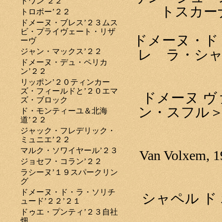
ドワン’２２
トスカー
トロボー’２２
ドメーヌ・ブレス’２３ムス
ビ・プライヴェート・リザ
ドメーヌ・ド
ーヴ
ジャン・マックス’２２
レ ラ・シャ
ドメーヌ・デュ・ペリカ
ン’２２
リッポン’２０ティンカー
ズ・フィールドと’２０エマ
ドメーヌ ヴ
ズ・ブロック
ン・スフル＞
ド・モンティーユ＆北海
道’２２
ジャック・フレデリック・
ミュニエ’２２
マルク・ソワイヤール’２３
Van Volxem, 1
ジョセフ・コラン’２２
ラシーヌ’１９スパークリン
グ
ドメーヌ・ド・ラ・ソリチ
シャペル ド
ュード’２２’２１
ドゥエ・プンティ’２３自社
畑