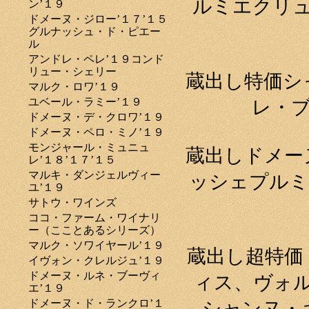
ルミエクリュ
ン’１９
ドメーヌ・ジロー’１７’１５
グルナッシュ・ド・ピエー
ル
アンドレ・ペレ’１９コンド
リュー・シェリー
蔵出し特価シ
マルク・ロワ’１９
ユベール・ラミー’１９
レ・ブ
ドメーヌ・デ・クロワ’１９
ドメーヌ・ペロ・ミノ’１９
モンジャール・ミュニュ
蔵出しドメー
レ’１８’１７’１５
マルキ・ダンジェルヴィー
ッシェプルミ
ユ’１９
サトウ・ワインズ
ココ・ファーム・ワイナリ
ー（こことあるシリーズ）
マルク・ソワイヤール’１９
蔵出し超特価
イヴォン・クレルジュ’１９
ドメーヌ・ルネ・ブーヴィ
ィス、ヴォ
エ’１９
ドメーヌ・ド・ランクロ’１
シャンヌ・