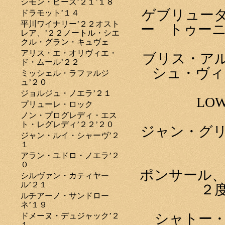
シモン・ビーズ’２１’１８
ゲブリュー
ドラモット’１４
平川ワイナリー’２２オスト
ー トゥーニ
レア、’２２ノートル・シエ
クル・グラン・キュヴェ
アリス・エ・オリヴィエ・
ブリス・ア
ド・ムール’２２
シュ・ヴィ
ミッシェル・ラファルジ
ュ’２０
ジョルジュ・ノエラ’２１
LOW
プリューレ・ロック
ノン・プログレディ・エス
ト・レグレディ’２２’２０
ジャン・グリ
ジャン・ルイ・シャーヴ’２
１
アラン・ユドロ・ノエラ’２
０
ポンサール、
シルヴァン・カティヤー
ル’２１
２
ルチアーノ・サンドロー
ネ’１９
シャトー・
ドメーヌ・デュジャック’２
１