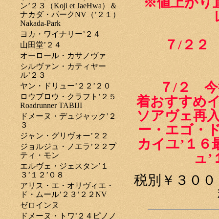
※値上がり
ン’２３（Koji et JaeHwa）＆
ナカダ・パークNV（’２１）
Nakada-Park
ヨカ・ワイナリー’２４
７/２２ 
山田堂’２４
オーロール・カサノヴァ
シルヴァン・カティヤー
ル’２３
７/２ 今
ヤン・ドリュー’２２’２０
ロウブロウ・クラフト’２５
着おすすめイ
Roadrunner TABIJI
ソアヴェ再入
ドメーヌ・デュジャック’２
３
ー・エゴ・ド
ジャン・グリヴォー’２２
カイユ’１６
ジョルジュ・ノエラ’２２プ
ュ
ティ・モン
エルヴェ・ジェスタン’１
３’１２’０８
税別￥３００
アリス・エ・オリヴィエ・
ド・ムール’２３’２２NV
ゼロインヌ
ドメーヌ・トワ’２４ピノノ