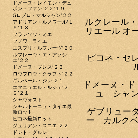
ドメーヌ・レイモン・デュ
ポン・ファン’２２’１９
Gロブロ・マルシャン’２２
ルクレール・
アドリアン・ルノワール’１
９’１８
リエール オ
フランソワ・ミエ
ブノワ・ライエ
エスプリ・ルフレーヴ’２０
ルフレーヴ・エ・アソシ
ピコネ・セ
エ’２２
ドメーヌ・ブレス’２３
ロウブロウ・クラフト’２２
ギルベール・ジレ’２１
ドメーヌ・ド
エマニュエル・ルジェ’２
ュ シャン
２’２１
シャヴォスト
シャルトーニュ・タイエ最
ゲブリュー
新ロット
ー カルクベ
ピコネ最新ロット
ジュリアン・スニエ’２２
ドント・グルレ