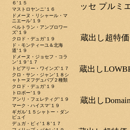
６’１５
ッセ プルミ
マストロヤンニ’１６
ドメーヌ・リシャール・マ
ニエール’１９
ベルトラン・アンブロワー
ズ’１９
蔵出し超特価
クロド・デュガ’１９
ド・モンティーユ＆北海
道’１９
ドメーヌ・ジョセフ・コラ
ン’１９’１７
蔵出しLOWBROW
トピアリー・ワインズ’１７
クロ・サン・ジャン’１８シ
ャトーヌフデュパプ２種類
クロド・デュガ’１９
トロボー’１９
蔵出しDomaine 
アンリ・フェレティグ’１９
マーク・ハイスマ’１９
ギガル’１５シャトー・ダン
ピュイ
デュガ・ピィ’１８’１７
フィリップ・パカレ’１９