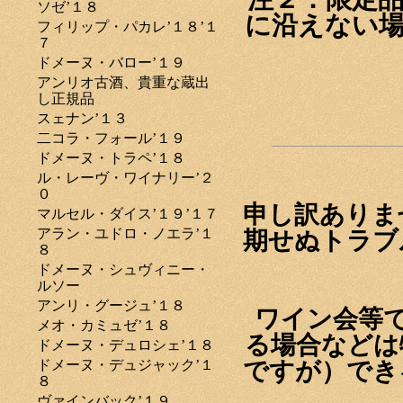
ソゼ’１８
に沿えない
フィリップ・パカレ’１８’１
７
ドメーヌ・バロー’１９
アンリオ古酒、貴重な蔵出
し正規品
スェナン’１３
二コラ・フォール’１９
ドメーヌ・トラペ’１８
ル・レーヴ・ワイナリー’２
０
申し訳ありま
マルセル・ダイス’１９’１７
アラン・ユドロ・ノエラ’１
期せぬトラブ
８
ドメーヌ・シュヴィニー・
ルソー
アンリ・グージュ’１８
ワイン会等
メオ・カミュゼ’１８
る場合などは
ドメーヌ・デュロシェ’１８
ドメーヌ・デュジャック’１
ですが）でき
８
ヴァインバック’１９