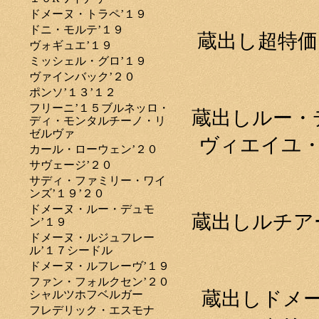
ドメーヌ・トラペ’１９
ドニ・モルテ’１９
蔵出し超特価
ヴォギュエ’１９
ミッシェル・グロ’１９
ヴァインバック’２０
ポンソ’１３’１２
フリーニ’１５ブルネッロ・
蔵出しルー・
ディ・モンタルチーノ・リ
ゼルヴァ
ヴィエイユ・
カール・ローウェン’２０
サヴェージ’２０
サディ・ファミリー・ワイ
ンズ’１９’２０
ドメーヌ・ルー・デュモ
蔵出しルチア
ン’１９
ドメーヌ・ルジュフレー
ル’１７シードル
ドメーヌ・ルフレーヴ’１９
ファン・フォルクセン’２０
蔵出しドメ
シャルツホフベルガー
フレデリック・エスモナ