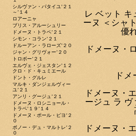
シルヴァン・パタイユ’２１
レ ベット 
～’１４
ロアーニャ
ーヌ ＜シャト
ブリス・アルーシュリー
優
ドメーヌ・トラペ’２１
シモン・コラン’２１
ドルーアン・ラローズ’２０
ドメーヌ・
ジャン・グリヴォー’２０
トロボー’２１
エルヴェ・ジェスタン’１２
クロ・ド・キュミエール
ドメ
ドント・グルレ
マルキ・ダンジェルヴィー
ユ’２１
ドメーヌ・エ
アンリ・グージュ’２１
ージュ ラ 
ドメーヌ・ロシニョール・
トラペ’１９’１４
ドメーヌ・ポール・ピヨ’２
０
ドメーヌ・エ
ボノー・デュ・マルトレ’２
０