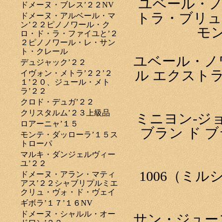
ユベール・ノ
ドメーヌ・ブレス’２２NV
トラ・ブリュ
ドメーヌ・アルベール・マ
ン’２２ピノノワール・ク
モ
ロ・ド・ラ・ファイユと’２
２ピノノワール・レ・サン
ト・クレール
ユベール・ノ
デュジャック’２２
ル エクスト
イヴォン・メトラ’２２’２
１’２０、ジュール・メト
ラ’２２
クロド・デュガ’２２
クリスタルム’２３上級品
ミニヨン-ジ
ロアーニャ’１５
ブラン ド 
モンテ・ダッローラ’１５ス
トローパ
マルキ・ダンジェルヴィー
ユ’２２
1006（ミ
ドメーヌ・アラン・マティ
アス’２２シャブリプルミエ
クリュ・ヴォ・ド・ヴェイ
ギボラ’１７’１６NV
ドメーヌ・シャルル・オー
サン・ジュー