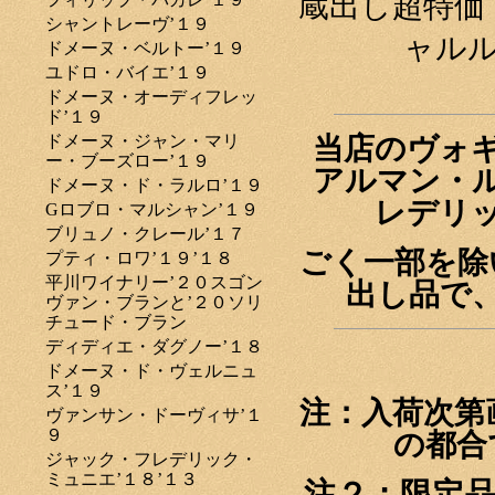
蔵出し超特価
シャントレーヴ’１９
ャルル
ドメーヌ・ベルトー’１９
ユドロ・バイエ’１９
ドメーヌ・オーディフレッ
ド’１９
ドメーヌ・ジャン・マリ
当店のヴォ
ー・ブーズロー’１９
アルマン・
ドメーヌ・ド・ラルロ’１９
レデリ
Gロブロ・マルシャン’１９
ブリュノ・クレール’１７
ごく一部を除
プティ・ロワ’１９’１８
平川ワイナリー’２０スゴン
出し品で
ヴァン・ブランと’２０ソリ
チュード・ブラン
ディディエ・ダグノー’１８
ドメーヌ・ド・ヴェルニュ
ス’１９
注：入荷次第
ヴァンサン・ドーヴィサ’１
９
の都合
ジャック・フレデリック・
ミュニエ’１８’１３
注２：限定