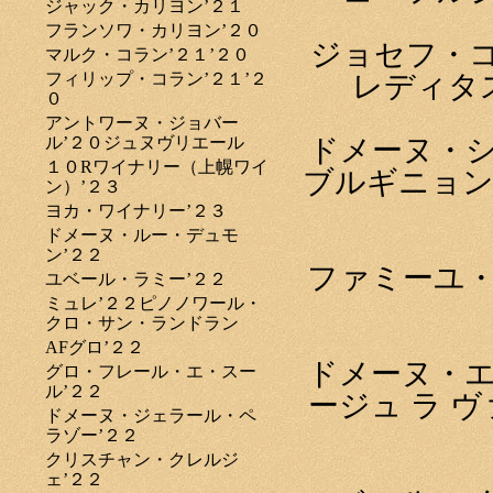
ジャック・カリヨン’２１
フランソワ・カリヨン’２０
ジョセフ・
マルク・コラン’２１’２０
フィリップ・コラン’２１’２
レディタス
０
アントワーヌ・ジョバー
ル’２０ジュヌヴリエール
ドメーヌ・シ
１０Rワイナリー（上幌ワイ
ブルギニョン
ン）’２３
ヨカ・ワイナリー’２３
ドメーヌ・ルー・デュモ
ン’２２
ファミーユ・
ユベール・ラミー’２２
ミュレ’２２ピノノワール・
クロ・サン・ランドラン
AFグロ’２２
ドメーヌ・エ
グロ・フレール・エ・スー
ル’２２
ージュ ラ ヴ
ドメーヌ・ジェラール・ペ
ラゾー’２２
クリスチャン・クレルジ
ェ’２２