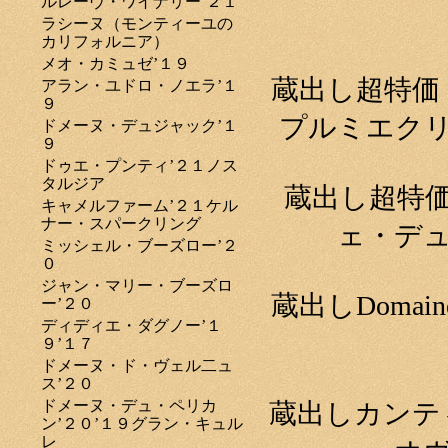
ルレーヴ・ワイナリー’２１
ラシーヌ（モンティーユの
カリフォルニア）
メオ・カミュゼ’１９
蔵出し超特価
アラン・ユドロ・ノエラ’１
９
プルミエクリ
ドメーヌ・デュジャック’１
９
ドゥエ・プンティ’２１ノス
タルジア
蔵出し超特
キャメルファーム’２１ケル
ナー・スパークリング
ェ・デュ
ミッシェル・ブーズロー’２
０
ジャン・マリー・ブーズロ
蔵出しDomaine b
ー’２０
ディディエ・ダグノー’１
９’１７
ドメーヌ・ド・ヴェル二ュ
ス’２０
ドメーヌ・デュ・ペリカ
蔵出しカンテ
ン’２０’１９グラン・キュル
レ